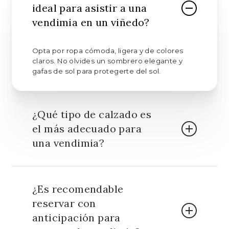
ideal para asistir a una
vendimia en un viñedo?
Opta por ropa cómoda, ligera y de colores
claros. No olvides un sombrero elegante y
gafas de sol para protegerte del sol.
¿Qué tipo de calzado es
el más adecuado para
una vendimia?
Elige calzado cómodo, preferiblemente
cerrado y con suela antiderrapante, ideal para
¿Es recomendable
caminar entre viñedos y terrenos irregulares.
reservar con
anticipación para