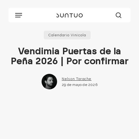
Skip
to
Menu
main
searc
content
Calendario Vinícola
Vendimia Puertas de la
Peña 2026 | Por confirmar
Nelson Tarache
29 de mayo de 2026