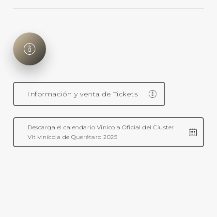
Imperdibles: la cata con maridaje de
chocolate Turin, el taller de corte de
botella, el pisado de uvas, el concierto
de Monitor V7, la pintura con vino y el
ensamble de tu propio vino (opcional
con costo adicional).
Información y venta de Tickets
Descarga el calendario Vinícola Oficial del Cluster
Vitivinícola de Querétaro 2025