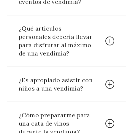
eventos de vendimia?
Sí, las vendimias suelen ser eventos muy
concurridos. Reservar con anticipación
¿Qué artículos
garantiza tu lugar en catas, pisado de uvas y
personales debería llevar
experiencias exclusivas.
para disfrutar al máximo
de una vendimia?
Te sugerimos llevar bloqueador solar, una
botella de agua reutilizable, cámara o
¿Es apropiado asistir con
smartphone para capturar momentos
niños a una vendimia?
especiales y dinero en efectivo para compras
locales.
Algunos viñedos ofrecen actividades
familiares durante la vendimia. Verifica
¿Cómo prepararme para
previamente si el evento está adaptado para
una cata de vinos
niños y consulta si hay talleres o espacios
especiales para ellos.
durante la vendimia?