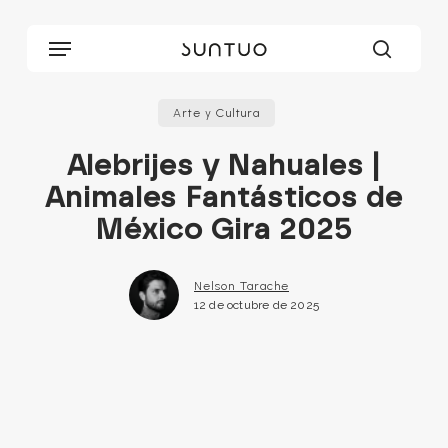
Skip
to
Menu
main
searc
content
Arte y Cultura
Alebrijes y Nahuales |
Animales Fantásticos de
México Gira 2025
Nelson Tarache
12 de octubre de 2025