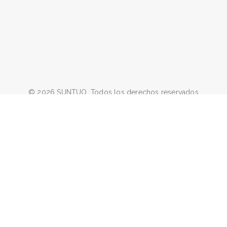
© 2026 SUNTUO. Todos los derechos reservados
facebook
linkedin
youtube
google-
instagram
whatsapp
email
plus