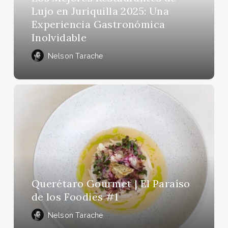
Juriquilla
Lujo en Juriquilla 2025: Una
2025:
Experiencia Gastronómica
Una
Inolvidable
Experiencia
Gastronómica
Nelson Tarache
Inolvidable
Querétaro
Gourmet
|
El
Paraíso
de
los
Foodies
Querétaro Gourmet | El Paraíso
#1
de los Foodies #1
Nelson Tarache