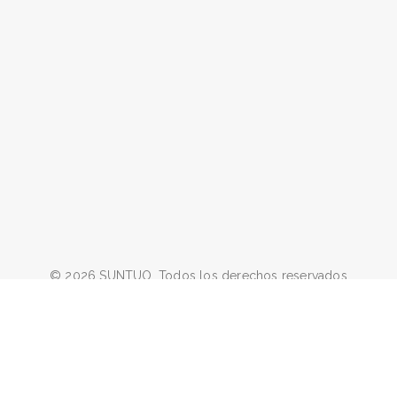
© 2026 SUNTUO. Todos los derechos reservados
facebook
linkedin
youtube
google-
instagram
whatsapp
email
plus