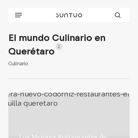
Skip
to
Menu
main
searc
content
El mundo Culinario en
2
Querétaro
Culinario
Los
Mejores
Restaurantes
de
Lujo
en
Los Mejores Restaurantes de